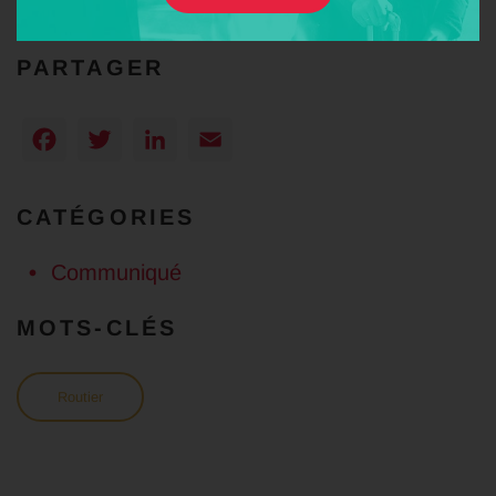
–
Contacts presse
PARTAGER
Facebook
Twitter
LinkedIn
Email
CATÉGORIES
Communiqué
MOTS-CLÉS
Routier