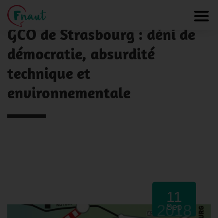
Panneau de gestion des cookies
NOS ACTUALITÉS
Toggl
GCO de Strasbourg : déni de
démocratie, absurdité
technique et
environnementale
11
2018
Sep