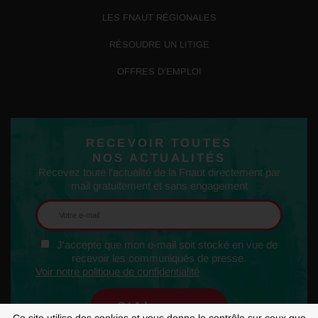
LES FNAUT RÉGIONALES
RÉSOUDRE UN LITIGE
OFFRES D’EMPLOI
RECEVOIR TOUTES
NOS ACTUALITÉS
Recevez toute l'actualité de la Fnaut directement par
mail gratuitement et sans engagement
J'accepte que mon e-mail soit stocké en vue de
recevoir les communiqués de presse.
Voir notre politique de confidentialité