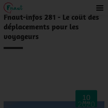
Panneau de gestion des cookies
NOS ACTUALITÉS
Toggl
Fnaut-infos 281 - Le coût des
déplacements pour les
voyageurs
10
2020
Mar