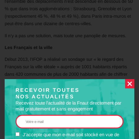
l’ensemble des déplacements n’est descendue en dessous de 50
% que dans trois agglomérations : Strasbourg, Grenoble et Lyon
(respectivement 45 %, 48 % et 49 %), dans Paris intra-muros et
peut-être dans une dizaine de centres-villes.
Il n’y a pas une solution, mais toute une panoplie de mesures.
Les Français et la ville
Début 2013, l’IFOP a réalisé un sondage sur « le regard des
Français sur la ville idéale » auprès de 1001 habitants répartis
dans 420 communes de plus de 2000 habitants afin de chiffrer
leur ressenti à l’égard de l’action municipale et leurs attentes vis-
à-vis de la ville. L’action municipale en matière de déplacements
RECEVOIR TOUTES
NOS ACTUALITÉS
est jugée satisfaisante par 64 % des sondés et insatisfaisante par
Recevez toute l'actualité de la Fnaut directement par
36 %. Si 88 % des habitants estiment que leur municipalité a fait
mail gratuitement et sans engagement
du transport une priorité, 64 % d’entre eux considèrent qu’elle
devrait le privilégier davantage. Comme l’emploi ou le logement,
le transport collectif est considéré comme un élément
incontournable de la qualité de vie de 46 % des sondés ;
J'accepte que mon e-mail soit stocké en vue de