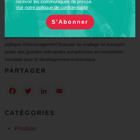
recevoir les communiqués de presse.
seulement 1 % d’entre eux le jugent secondaire. Aux yeux de 46
Voir notre politique de confidentialité
% des personnes interrogées, la commune idéale doit être un lieu
où il est facile de se déplacer en transport collectif.
La Fnaut défend l’idée qu’aux côtés du plan européen des
grands axes d’infrastructures européennes, soit élaboré une
politique d’encouragement financier au maillage en transport
public des grandes métropoles européennes en compétition
mondiale pour le développement économique.
PARTAGER
Facebook
Twitter
LinkedIn
Email
CATÉGORIES
Position