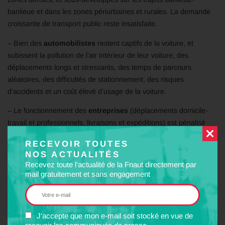
banlieue et dans les zones périurbaines et rurales. La demande
croissante de transport public reste insatisfaite.
– Bien des
automobilistes
restent captifs de la voiture, et
subissent la pollution de l’air intérieur de leur voiture, des
déplacements longs et stressants, des temps de parcours
aléatoires, des difficultés de stationnement, des risques
d’accidents et un coût élevé d’usage de la voiture.
– Le fonctionnement des
entreprises
(déplacements domicile-
travail et professionnels, livraisons et expéditions) est pénalisé
par la congestion de la voirie et des parkings.
RECEVOIR TOUTES
NOS ACTUALITÉS
– Les gaspillages de carburant pèsent sur notre
balance
Recevez toute l'actualité de la Fnaut directement par
commerciale
.
mail gratuitement et sans engagement
– Les coûts externes liés au trafic automobile et supportés par la
collectivité
(congestion, accidents, bruit, pollution de l’air,…) se
chiffrent en dizaines de milliards d’euros par an.
J'accepte que mon e-mail soit stocké en vue de