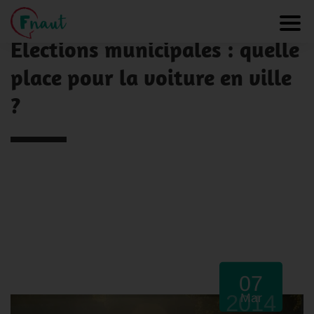
Panneau de gestion des cookies
NOS ACTUALITÉS
Toggl
Elections municipales : quelle
place pour la voiture en ville
?
07
2014
Mar