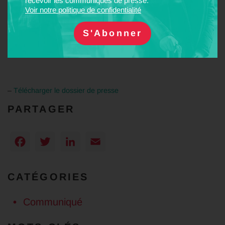
recevoir les communiqués de presse.
– L’étalement urbain diffus, gros consommateur d’espace, se
Voir notre politique de confidentialité
poursuit malgré certaines mesures de densification. Le trafic
automobile contribue au réchauffement climatique. Au total,
l’usage généralisé de l’automobile participe fortement à la
dégradation de l’état de la
planète
.
–
Télécharger le dossier de presse
PARTAGER
Facebook
Twitter
LinkedIn
Email
CATÉGORIES
Communiqué