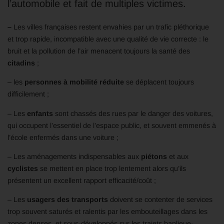
l’automobile et fait de multiples victimes.
–
Les villes françaises restent envahies par un trafic pléthorique
et trop rapide, incompatible avec une qualité de vie correcte : le
bruit et la pollution de l’air menacent toujours la santé des
citadins
;
– les
personnes à mobilité réduite
se déplacent toujours
difficilement ;
– Les
enfants
sont chassés des rues par le danger des voitures,
qui occupent l’essentiel de l’espace public, et souvent emmenés à
l’école enfermés dans une voiture ;
– Les aménagements indispensables aux
piétons
et aux
cyclistes
se mettent en place trop lentement alors qu’ils
présentent un excellent rapport efficacité/coût ;
– Les
usagers des transports
doivent se contenter de services
trop souvent saturés et ralentis par les embouteillages dans les
zones denses, et sous-développés sur les trajets banlieue-