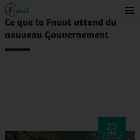
Panneau de gestion des cookies
NOS ACTUALITÉS
Toggl
Ce que la Fnaut attend du
nouveau Gouvernement
23
2022
Mai