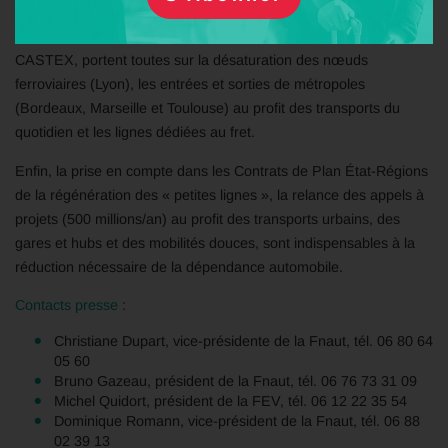
Les premières phases des grands projets de Lignes à Grande
Vitesse, dont les financements ont été annoncés par Jean
CASTEX, portent toutes sur la désaturation des nœuds
ferroviaires (Lyon), les entrées et sorties de métropoles
(Bordeaux, Marseille et Toulouse) au profit des transports du
quotidien et les lignes dédiées au fret.
Enfin, la prise en compte dans les Contrats de Plan État-Régions
de la régénération des « petites lignes », la relance des appels à
projets (500 millions/an) au profit des transports urbains, des
gares et hubs et des mobilités douces, sont indispensables à la
réduction nécessaire de la dépendance automobile.
Contacts presse
:
Christiane Dupart, vice-présidente de la Fnaut, tél. 06 80 64
05 60
Bruno Gazeau, président de la Fnaut, tél. 06 76 73 31 09
Michel Quidort, président de la FEV, tél. 06 12 22 35 54
Dominique Romann, vice-président de la Fnaut, tél. 06 88
02 39 13