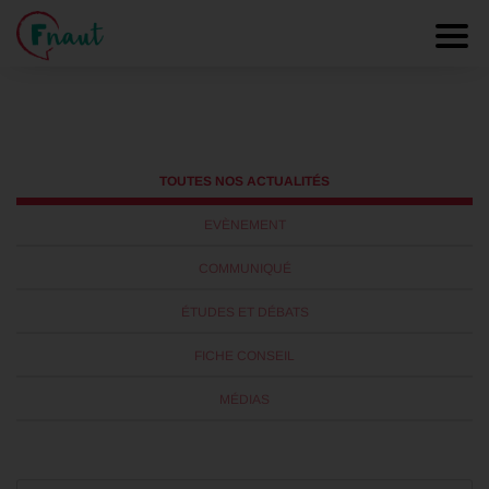
Usagers
Panneau de gestion des cookies
Toggl
TOUTES NOS ACTUALITÉS
EVÈNEMENT
COMMUNIQUÉ
ÉTUDES ET DÉBATS
FICHE CONSEIL
MÉDIAS