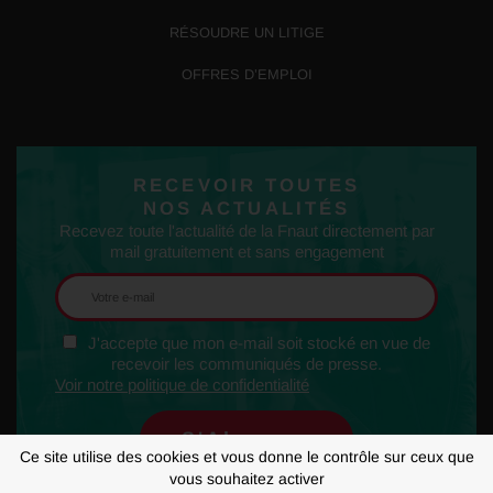
RÉSOUDRE UN LITIGE
OFFRES D’EMPLOI
RECEVOIR TOUTES
NOS ACTUALITÉS
Recevez toute l'actualité de la Fnaut directement par
mail gratuitement et sans engagement
J'accepte que mon e-mail soit stocké en vue de
recevoir les communiqués de presse.
Voir notre politique de confidentialité
Ce site utilise des cookies et vous donne le contrôle sur ceux que
vous souhaitez activer