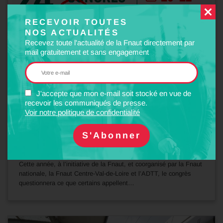
RECEVOIR TOUTES
NOS ACTUALITÉS
Recevez toute l'actualité de la Fnaut directement par
mail gratuitement et sans engagement
J'accepte que mon e-mail soit stocké en vue de
recevoir les communiqués de presse.
15
Voir notre politique de confidentialité
Juil
2026
EVÈNEMENT
Congrès de Tours (20, 21 et 22 novembre 2026)
Cette année, à l’initiative de la Fnaut, et coorganisé par la Fnaut
nationale, la Fnaut Centre-Val-de-Loire et l’ADTT, le congrès
questionnera ce que certains appellent…