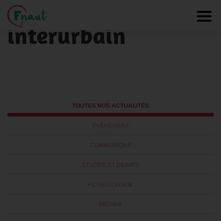
Urbains et
Panneau de gestion des cookies
Toggl
interurbain
TOUTES NOS ACTUALITÉS
EVÈNEMENT
COMMUNIQUÉ
ÉTUDES ET DÉBATS
FICHE CONSEIL
MÉDIAS