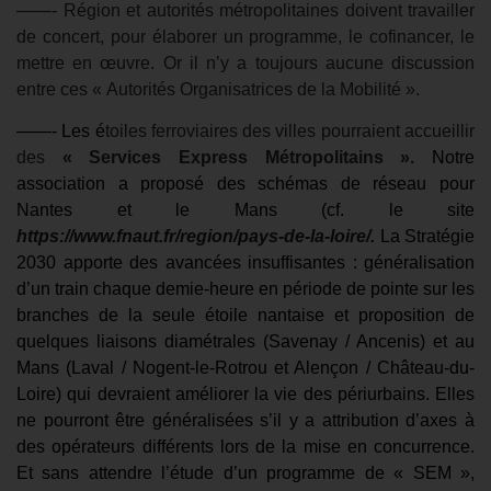
——- Région et autorités métropolitaines doivent travailler
de concert, pour élaborer un programme, le cofinancer, le
mettre en œuvre. Or il n’y a toujours aucune discussion
entre ces « Autorités Organisatrices de la Mobilité ».
——- Les é
toiles ferroviaires des villes pourraient accueillir
des
« Services Express Métropolitains ».
Notre
association a proposé des schémas de réseau pour
Nantes et le Mans (cf. le site
https://www.fnaut.fr/region/pays-de-la-loire/.
La Stratégie
2030 apporte des avancées insuffisantes : généralisation
d’un train chaque demie-heure en période de pointe sur les
branches de la seule étoile nantaise et proposition de
quelques liaisons diamétrales (Savenay / Ancenis) et au
Mans (Laval / Nogent-le-Rotrou et Alençon / Château-du-
Loire) qui devraient améliorer la vie des périurbains. Elles
ne pourront être généralisées s’il y a attribution d’axes à
des opérateurs différents lors de la mise en concurrence.
Et sans attendre l’étude d’un programme de « SEM »,