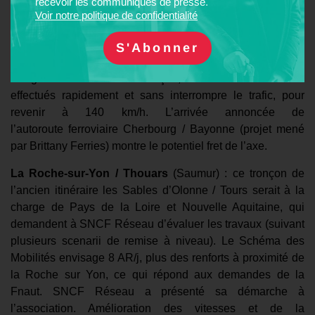
recevoir les communiqués de presse.
Voir notre politique de confidentialité
Alençon le Mans
: L’Etat s’est engagé à financer le
renouvellement des voies. Selon l’Association des
Usagers TER le Mans / Alençon, les travaux doivent être
effectués rapidement et sans interrompre le trafic, pour
revenir à 140 km/h. L’arrivée annoncée de
l’autoroute ferroviaire Cherbourg / Bayonne (projet mené
par Brittany Ferries) montre le potentiel fret de l’axe.
La Roche-sur-Yon / Thouars
(Saumur) : ce tronçon de
l’ancien itinéraire les Sables d’Olonne / Tours serait à la
charge de Pays de la Loire et Nouvelle Aquitaine, qui
demandent à SNCF Réseau d’évaluer les travaux (suivant
plusieurs scenarii de remise à niveau). Le Schéma des
Mobilités envisage 8 AR/j, plus des renforts à proximité de
la Roche sur Yon, ce qui répond aux demandes de la
Fnaut. SNCF Réseau a présenté sa démarche à
l’association. Amélioration des vitesses et de la