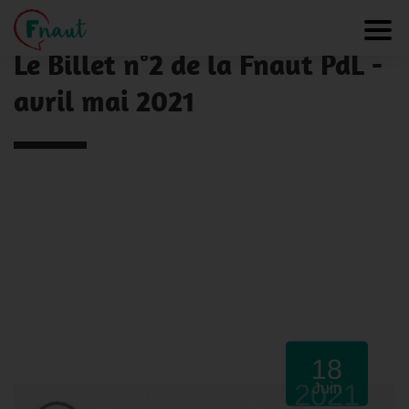
Panneau de gestion des cookies
NOS ACTUALITÉS
Toggl
Le Billet n°2 de la Fnaut PdL -
avril mai 2021
18
2021
Juin