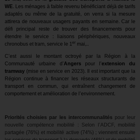
WE
. Les ménages à faible revenu bénéficiant déjà de tarifs
adaptés ou même de la gratuité, on verra si la mesure
attirera de nouveaux usagers payants en semaine. Car le
défi principal reste de trouver des financements pour
étendre le service : liaisons périphériques, nouveaux
er
chronobus et tram, service le 1
mai,..
C’est aussi le
montant octroyé par la Région à la
Communauté urbaine d’
Angers
pour l’
extension du
tramway
(mise en service en 2023). Il est important que la
Région continue à
financer les réseaux structurants de
transport en commun,
qui entraînent changement de
comportement et amélioration de l’environnement.
Priorités choisies par les intercommunalités
pour leur
nouvelle compétence mobilité :
Selon l’ADCF, mobilité
partagée (76%) et mobilité active (74%) ; viennent ensuite
les services de transport à la demande (46%) et de mobilité