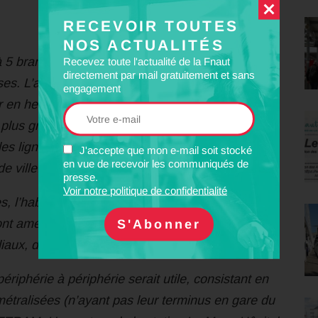
RECEVOIR TOUTES
NOS ACTUALITÉS
 5 branches, toutes à 2 voies de circulation, qui
Recevez toute l'actualité de la Fnaut
directement par mail gratuitement et sans
nses. L’agglomération est desservie par des lignes
engagement
 en heure creuse ou le soir, qui n’incitent pas à
 plus grande souplesse horaire ou à limiter les
s lignes routières, souvent lentes du fait des
J'accepte que mon e-mail soit stocké
en vue de recevoir les communiqués de
e ville.
presse.
Voir notre politique de confidentialité
s, l’habitat s’est développé. Beaucoup de ceux
ont amenés à s’y rendre fréquemment pour y
iliaux, des soins ou des services.
riphérie à périphérie serait utile, consistant en
métralisées (n’ayant pas leur terminus en gare du