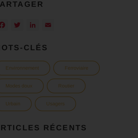
PARTAGER
Facebook
Twitter
LinkedIn
Email
MOTS-CLÉS
Environnement
Ferroviaire
Modes doux
Routier
Urbain
Usagers
RTICLES RÉCENTS