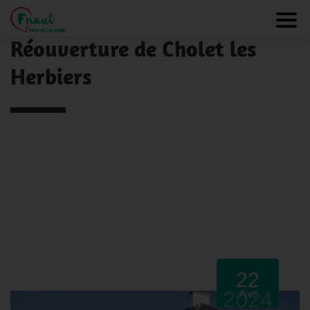
Panneau de gestion des cookies
NOS ACTUALITÉS
Toggl
Réouverture de Cholet les
Herbiers
22
2024
Avr