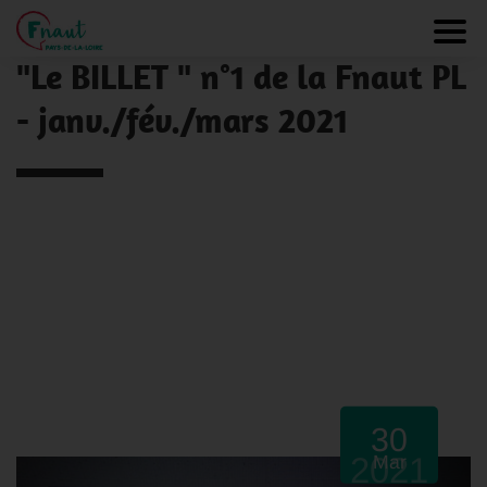
Panneau de gestion des cookies
NOS ACTUALITÉS
Toggl
"Le BILLET " n°1 de la Fnaut PL
- janv./fév./mars 2021
30
2021
Mar