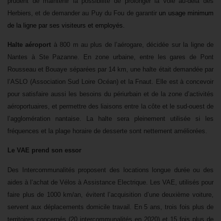
prudent de maintenir la possibilité de prolonger la voie au-delà des
Herbiers, et de demander au Puy du Fou de garantir
un usage minimum
de la ligne par ses visiteurs et employés.
Halte aéroport
à 800 m au plus de l’aérogare,
décidée sur la ligne de
Nantes à Ste Pazanne. En zone urbaine, entre les gares de Pont
Rousseau et Bouaye séparées par 14 km, une halte était demandée par
l’ASLO (Association Sud Loire Océan) et la Fnaut. Elle est à concevoir
pour satisfaire aussi les besoins du périurbain et de la zone d’activités
aéroportuaires, et permettre des liaisons entre la côte et le sud-ouest de
l’agglomération nantaise. La halte sera pleinement utilisée si les
fréquences et la plage horaire de desserte sont nettement améliorées.
Le VAE prend son essor
Des Intercommunalités proposent des locations longue durée ou des
aides à l’achat de Vélos à Assistance Electrique. Les VAE, utilisés pour
faire plus de 1000 km/an, évitent l’acquisition d’une deuxième voiture,
servent aux déplacements domicile travail. En 5 ans, trois fois plus de
territoires concernés (20 intercommunalités en 2020) et 15 fois plus de