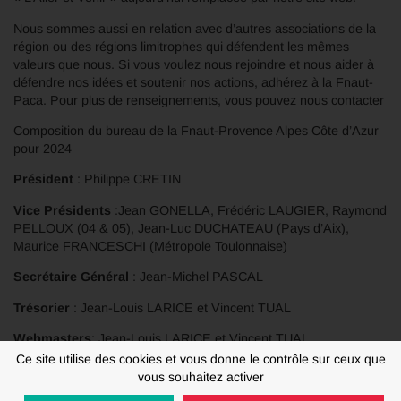
Nous sommes aussi en relation avec d’autres associations de la
région ou des régions limitrophes qui défendent les mêmes
valeurs que nous. Si vous voulez nous rejoindre et nous aider à
défendre nos idées et soutenir nos actions, adhérez à la Fnaut-
Paca. Pour plus de renseignements, vous pouvez nous contacter
Composition du bureau de la Fnaut-Provence Alpes Côte d’Azur
pour 2024
Président
: Philippe CRETIN
Vice Présidents
:Jean GONELLA, Frédéric LAUGIER, Raymond
PELLOUX (04 & 05), Jean-Luc DUCHATEAU (Pays d’Aix),
Maurice FRANCESCHI (Métropole Toulonnaise)
Secrétaire Général
: Jean-Michel PASCAL
Trésorier
: Jean-Louis LARICE et Vincent TUAL
Webmasters
: Jean-Louis LARICE et Vincent TUAL
Ce site utilise des cookies et vous donne le contrôle sur ceux que
Conseiller Technique auprès du Bureau
: Claude JULLIEN
vous souhaitez activer