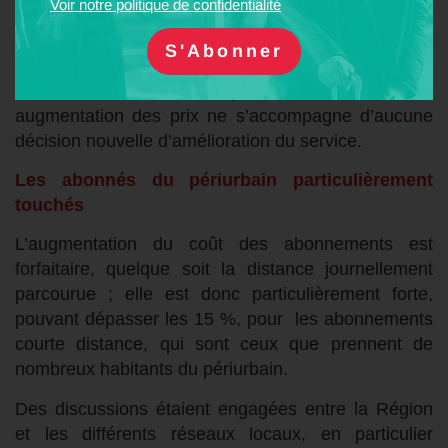
Voir notre politique de confidentialité
Les usagers et les objectifs de décarbonation
demandent des trains et des cars supplémentaires.
L’expérience a montré que cela améliore le rapport
entre les recettes et les dépenses du TER. Or cette
augmentation des prix ne s’accompagne d’aucune
décision nouvelle d’amélioration du service.
Les abonnés du périurbain particulièrement
touchés
L’augmentation du coût des abonnements est
forfaitaire, quelque soit la distance journellement
parcourue ; elle est donc particulièrement forte,
pouvant dépasser les 15 %, pour les abonnements
courte distance, qui sont ceux que prennent de
nombreux habitants du périurbain.
Des discussions étaient engagées entre la Région
et les différents réseaux locaux, en particulier