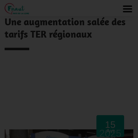
Panneau de gestion des cookies
NOS ACTUALITÉS
Toggl
Une augmentation salée des
tarifs TER régionaux
15
2025
Avr