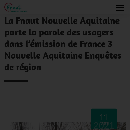
Panneau de gestion des cookies
Toggl
NOS ACTUALITÉS
La Fnaut Nouvelle Aquitaine
porte la parole des usagers
dans l’émission de France 3
Nouvelle Aquitaine Enquêtes
de région
11
2021
Mar