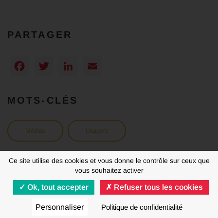
PARTAGER
Facebook
Twitter
LinkedIn
Email
MOTS-CLÉS
Médias
Usagers
Ce site utilise des cookies et vous donne le contrôle sur ceux que
vous souhaitez activer
Ok, tout accepter
Refuser tous les cookies
MENTIONS LÉGALES
RGPD
Personnaliser
Politique de confidentialité
© FNAUT 2020 - 2026 | Tous droits réservés | Made by
Agence Mentalo