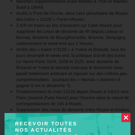
Navettes supplémentaires Bueil-Mantes à 7h30 et Mantes-
Bueil à 19h49,
Arrêts à Pont-de-l’Arche, dans l’aire périurbaine de Rouen,
des trains « 13100 » Paris<>Rouen,
2 A/R en trains au lieu d’autocars sur Caen-Rouen pour
supprimer les creux de desserte de 4h depuis Lisieux et
Bernay, desserte de Bourgtheroulde, Brionne, Serquigny,
cadencement le week-end aux 2 heures,
Arrêts des « trains n°3100 » à Yvetot et Bréauté, tous les
jours (exemple le week-end, la politique d’arrêt des trains
Le Havre-Paris 3104, 3108 et 3120, avec desserte de
Bréauté et Yvetot le samedi mais pas le dimanche nous
paraît totalement arbitraire et reposer sur des critères peu
compréhensibles : pourquoi les « Havrais » doivent-t-il
gagner 6 mn le dimanche ?),
Positionnement du train 13126 départ Rouen à 14h13 vers
Paris (avancé d’une heure) pour l’inscrire dans le nœud de
correspondances de 14h à Rouen,
Suppression des creux de desserte entre Rouen et Amiens,
ème
Rétablissement du 3
A/R Caen-Granville-Rennes par
train tous les jours, (Les autocars Granville-Rennes en
RECEVOIR TOUTES
correspondance avec les trains Caen-Granville ne
NOS ACTUALITÉS
desservent pas la gare de Pontorson-Mont-Saint-Michel où