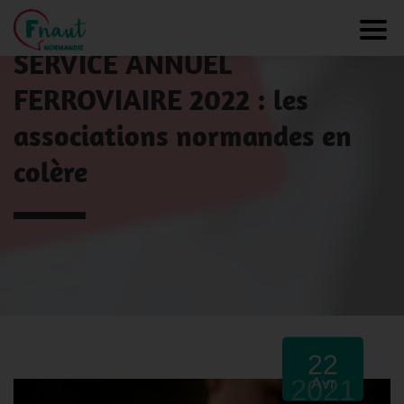
Panneau de gestion des cookies
NOS ACTUALITÉS
Toggl
SERVICE ANNUEL
FERROVIAIRE 2022 : les
associations normandes en
colère
22
2021
Avr