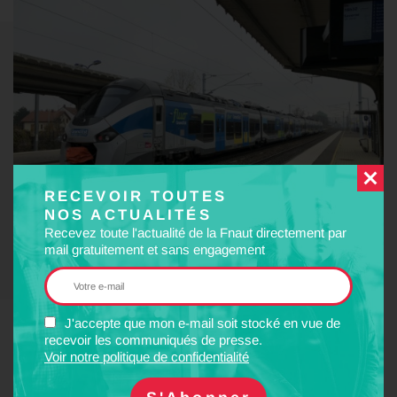
RECEVOIR TOUTES
NOS ACTUALITÉS
Recevez toute l'actualité de la Fnaut directement par
mail gratuitement et sans engagement
J'accepte que mon e-mail soit stocké en vue de
recevoir les communiqués de presse.
Suite à la dégradation des services TER constatés depuis le mois
Voir notre politique de confidentialité
de septembre, la Fnaut Grand Est a interpellé par courrier en
date du 15 décembre 2021,
M. Jean ROTTNER
, Président de la