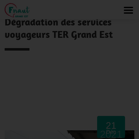
Panneau de gestion des cookies
NOS ACTUALITÉS
Toggl
Dégradation des services
voyageurs TER Grand Est
21
2021
Déc