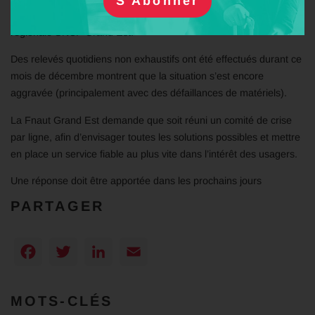
Région Grand Est et
Mme Stéphanie DOMMANGE
, Directrice
régionale SNCF Grand Est.
Des relevés quotidiens non exhaustifs ont été effectués durant ce
mois de décembre montrent que la situation s’est encore
aggravée (principalement avec des défaillances de matériels).
La Fnaut Grand Est demande que soit réuni un comité de crise
par ligne, afin d’envisager toutes les solutions possibles et mettre
en place un service fiable au plus vite dans l’intérêt des usagers.
Une réponse doit être apportée dans les prochains jours
PARTAGER
Facebook
Twitter
LinkedIn
Email
MOTS-CLÉS