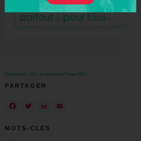
Régionales 2021 propositions Fnaut BFC
PARTAGER
Facebook
Twitter
LinkedIn
Email
MOTS-CLÉS