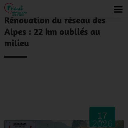
Panneau de gestion des cookies
NOS ACTUALITÉS
Toggl
Rénovation du réseau des
Alpes : 22 km oubliés au
milieu
17
2026
Avr