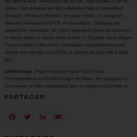
de Digne à Nice : bravo pour ces 457M€, mais oublier 22 km au
milieu, c’est renoncer aux deux itinéraires Nice à Grenoble et
Briançon. Pertes en finances, en report modal, en voyageurs
dans les nouveaux trains CP, et souci étique : pourquoi, par
rapport aux marseillais, les niçois resteraient privés de trains vers
le réseau Alpes et Savoie remis à neuf ?
» D’autant que la Région
Provence Alpes Côte d’Azur s’est battue magnifiquement pour
obtenir une rallonge à ce CPER, le passant de 1500 M€ à 1800
M€ !
Crédit image
: Fnaut Provence-Alpes-Côte d’Azur,
Correspondance ALPAZUR à Digne les Bains: les voyageurs en
provenance de Nice embarquent dans le train pour Grenoble et
PARTAGER
Facebook
Twitter
LinkedIn
Email