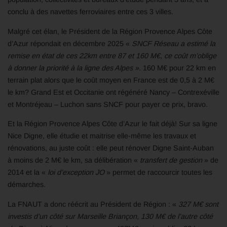
conclu à des navettes ferroviaires entre ces 3 villes.
Malgré cet élan, le Président de la Région Provence Alpes Côte
d’Azur répondait en décembre 2025 «
SNCF Réseau a estimé la
remise en état de ces 22km entre 87 et 160 M€, ce coût m’oblige
à donner la priorité à la ligne des Alpes ».
160 M€ pour 22 km en
terrain plat alors que le coût moyen en France est de 0,5 à 2 M€
le km? Grand Est et Occitanie ont régénéré Nancy – Contrexéville
et Montréjeau – Luchon sans SNCF pour payer ce prix, bravo.
Et la Région Provence Alpes Côte d’Azur le fait déjà! Sur sa ligne
Nice Digne, elle étudie et maitrise elle-même les travaux et
rénovations, au juste coût : elle peut rénover Digne Saint-Auban
à moins de 2 M€ le km, sa délibération «
transfert de gestion
» de
2014 et la «
loi d’exception JO
» permet de raccourcir toutes les
démarches.
La FNAUT a donc réécrit au Président de Région : «
327 M€ sont
investis d’un côté sur Marseille Briançon, 130 M€ de l’autre côté