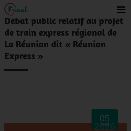
Panneau de gestion des cookies
NOS ACTUALITÉS
Toggl
Débat public relatif au projet
de train express régional de
La Réunion dit « Réunion
Express »
05
2026
Mai