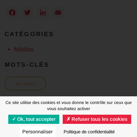
Facebook
Twitter
LinkedIn
Email
CATÉGORIES
Médias
MOTS-CLÉS
Non classé
Ce site utilise des cookies et vous donne le contrôle sur ceux que
vous souhaitez activer
Ok, tout accepter
Refuser tous les cookies
MENTIONS LÉGALES
RGPD
Personnaliser
Politique de confidentialité
© FNAUT 2020 - 2026 | Tous droits réservés | Made by
Agence Mentalo