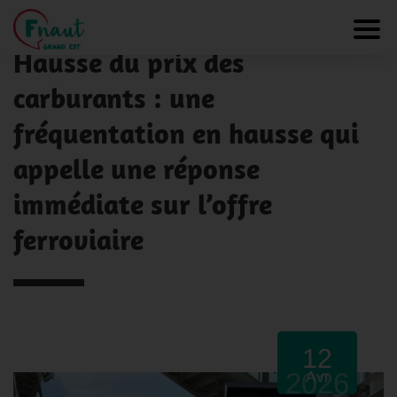
Panneau de gestion des cookies
NOS ACTUALITÉS
Toggl
Hausse du prix des
carburants : une
fréquentation en hausse qui
appelle une réponse
immédiate sur l’offre
ferroviaire
12
2026
Avr