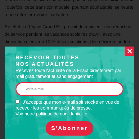
Toutefois, cette transition modale, pourtant souhaitable, se heurte
à une offre ferroviaire inadaptée.
En effet, la Région Grand Est prévoit de maintenir une réduction
de service pendant les vacances scolaires d’avril, avec une
diminution d’environ 10 % des circulations. Une décision fondée
sur des observations passées de baisse de fréquentation liées à
l’absence des scolaires. Mais ce raisonnement apparaît
RECEVOIR TOUTES
NOS ACTUALITÉS
aujourd’hui dépassé : les besoins de mobilité des travailleurs
Recevez toute l'actualité de la Fnaut directement par
demeurent, et la hausse du prix des carburants modifie
mail gratuitement et sans engagement
profondément les comportements de déplacement.
La Fnaut Grand Est alerte sur les conséquences de cette
politique. Réduire l’offre dans un contexte de demande
J'accepte que mon e-mail soit stocké en vue de
croissante risque non seulement d’aggraver la saturation
recevoir les communiqués de presse.
des trains, mais aussi de décourager les usagers, en
Voir notre politique de confidentialité
particulier les nouveaux venus. À terme, cela pourrait
conduire certains à revenir vers la voiture, faute de
conditions de transport satisfaisantes.