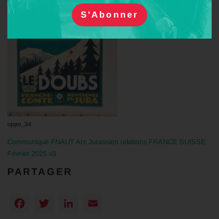
oppo_34
Communiqué FNAUT Arc Jurassien relations FRANCE SUISSE
Février 2025 v3
PARTAGER
Facebook
Twitter
LinkedIn
Email