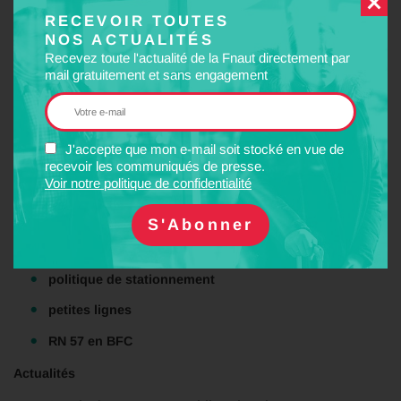
RECEVOIR TOUTES
Hommage à Y . Lagier et G. Batloog et Y. Jarlaud :
NOS ACTUALITÉS
Recevez toute l'actualité de la Fnaut directement par
action Fnaut BFC :
mail gratuitement et sans engagement
Etude réseaux urbains BFC :
nouvelle offre Lyria 2020 entre Paris et Lausanne
J'accepte que mon e-mail soit stocké en vue de
Dossiers thématiques
recevoir les communiqués de presse.
Voir notre politique de confidentialité
accessibilité
réseau capillaire en BFC
Loi d ‘orientation des mobilités
politique de stationnement
petites lignes
RN 57 en BFC
Actualités