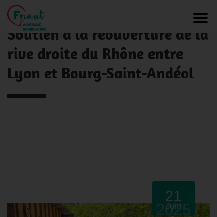
Panneau de gestion des cookies
NOS ACTUALITÉS
Toggl
Soutien à la réouverture de la
rive droite du Rhône entre
Lyon et Bourg-Saint-Andéol
21
2025
Juin