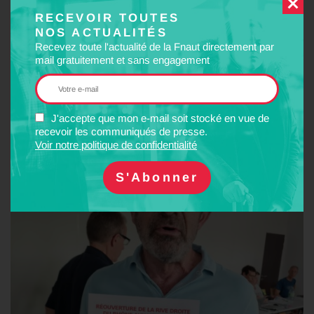
novembre 2025 pour la réouverture de la Rive Droite du Rhône
RECEVOIR TOUTES
entre Lyon et Bourg-Saint-Andéol.
NOS ACTUALITÉS
Recevez toute l'actualité de la Fnaut directement par
Remise du chèque par la Trésorière Nathalie Teppe (à gauche) et
mail gratuitement et sans engagement
le Président de la FNAUT AuRA Gérald PETITGAND (à droite)
au représentant de l’association Train en fête soutenu par
AUTERVR
CUTPSA
Jean-François CULLAFROZ (au centre)
J'accepte que mon e-mail soit stocké en vue de
recevoir les communiqués de presse.
Voir notre politique de confidentialité